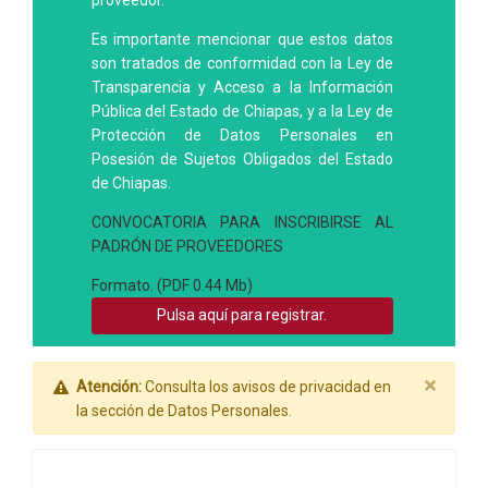
proveedor.
Es importante mencionar que estos datos
son tratados de conformidad con la Ley de
Transparencia y Acceso a la Información
Pública del Estado de Chiapas, y a la Ley de
Protección de Datos Personales en
Posesión de Sujetos Obligados del Estado
de Chiapas.
CONVOCATORIA PARA INSCRIBIRSE AL
PADRÓN DE PROVEEDORES
Formato. (PDF 0.44 Mb)
Pulsa aquí para registrar.
×
Atención:
Consulta los avisos de privacidad en
la sección de Datos Personales.