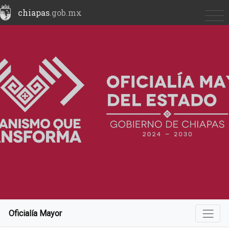
chiapas
.gob.mx
Oficialía Mayor